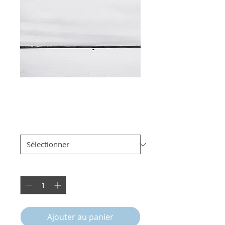
Cabane de glace
Prix
25,00 $
Taille
*
Quantité
*
Ajouter au panier